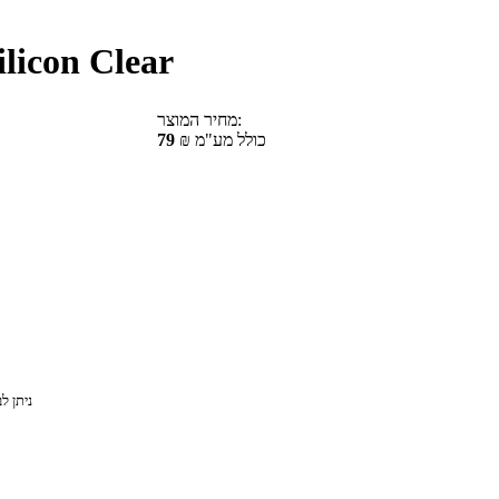
licon Clear
מחיר המוצר:
₪ כולל מע"מ
79
ניתן ל