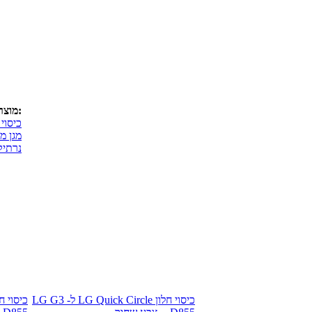
מוצר:
כיסוי 
מגן מ
נרתיק
כיסוי חלון LG Quick Circle ל- LG G3