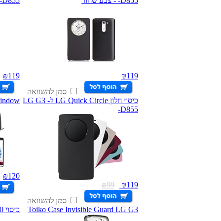
-D855 - צבע שחור
-D855 - צבע לבן
₪
119
₪
119
סמן להשוואה
כיסוי חלון LG Quick Circle ל- LG G3
indow
-D855
₪
120
₪
99
₪
119
סמן להשוואה
Toiko Case Invisible Guard LG G3
כיסוי X-Guard Case LG V10