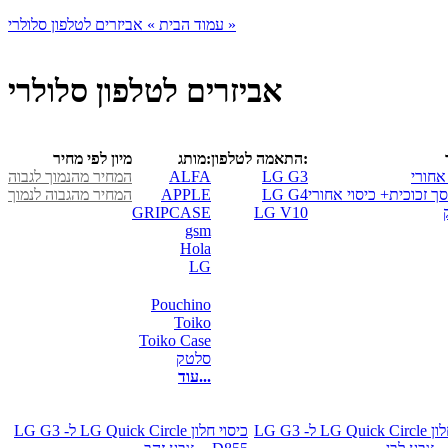
אביזרים לטלפון סלולרי »
עמוד הבית »
אביזרים לטלפון סלולרי
התאמה לטלפון:
מותג:
מיון לפי מחיר
אחורי
LG G3
ALFA
המחיר מהנמוך לגבוה
סך זכוכית+ כיסוי אחורי
LG G4
APPLE
המחיר מהגבוה לנמוך
GRIPCASE
LG V10
gsm
Hola
LG
Pouchino
Toiko
Toiko Case
סלטק
עוד...
כיסוי חלון LG Quick Circle ל- LG G3
כיסוי חלון LG Quick Circle ל- LG G3