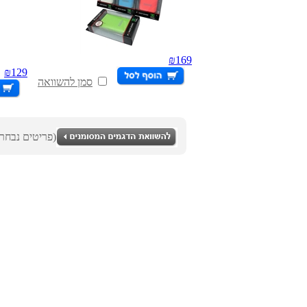
₪
169
₪
129
סמן להשוואה
(0 פריטים נבחרו)