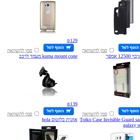
₪
129
סמן להשוואה
סמן להשוואה
1250 אמפר
kuma mount cone מעמד לרכב
₪
139
סמן להשוואה
סמן להשוואה
Toiko Case Invisible Guard s
אוזנית בלוטוס hola
galaxy s