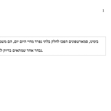
1
בימינו, סמארטפונים הפכו לחלק בלתי נפרד מחיי היום יום, הם מש
לכן חשוב מאוד שלפני רכישת Smartphone, נבחר אחד שמתאים בדיוק לצרכינו האישיים, כל שנוכל לנצל כל פונקציה שיש לו, לטובתנו.